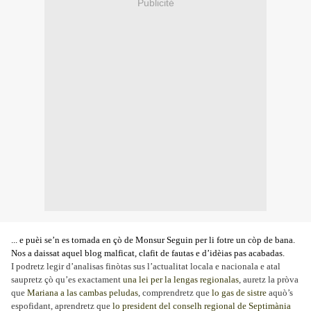
Publicité
... e puèi se’n es tornada en çò de Monsur Seguin per li fotre un còp de bana.
Nos a daissat aquel blog malficat, clafit de fautas e d’idèias pas acabadas.
I
podretz legir d’analisas finòtas sus l’actualitat locala e nacionala e atal
saupretz çò qu’es exactament
una lei per la lengas regionalas
,
auretz la pròva
que
Mariana a las cambas peludas
, comprendretz que
lo gas de sistre
aquò’s
espofidant, aprendretz que
lo president del conselh regional de Septimània