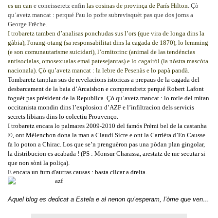
es un can
e coneisseretz enfin
las cosinas de provinça de París Hilton
. Çò
qu’avetz mancat : perqué Pau lo pofre subrevisquèt pas que dos jorns a
George Frêche.
I trobaretz tamben d’analisas ponchudas sus
l’ors
(que vira de longa dins la
gàbia),
l'orang-otang
(sa responsabilitat dins la cagada de 1870), lo
lemming
(e son comunautarisme suicidari),
l’ornitorinc
(animal de las tendéncias
antisocialas, omosexualas emai patesejantas) e lo
cagairòl
(la nòstra mascòta
nacionala). Çò qu’avetz mancat : la lebre de Pesenàs e lo papà pandà.
Tombaretz tanplan sus de revelacions istoricas a prepaus de la cagada del
desbarcament de la baia d’Arcaishon
e comprendretz
perqué Robert Lafont
foguèt pas
président de la Republica. Çò qu’avetz mancat : lo rotle del mitan
occitanista mondin dins l’explosion d’AZF e l’infiltracion dels servicis
secrets libians dins lo colectiu Prouvenço.
I trobaretz encara lo palmares 2009-2010 del famós
Prèmi bel de la castanha
©
, ont Mélenchon dona la man a Claudi Sicre e ont la Carrièra d’En Causse
fa lo poton a Chirac. Los que se’n prenguèron pas una pòdan plan gingolar,
la distribucion es acabada ! (PS : Monsur Charassa, arestatz de me secutar si
que non sòni la poliça).
E encara un fum d'autras causas : basta clicar a dreita.
Aquel blog es dedicat a
Estela
e al nenon qu’esperam, l’òme que ven…