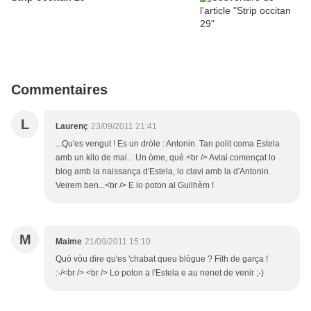
Commentaires
L
Laurenç
23/09/2011 21:41
...Qu'es vengut ! Es un dròle : Antonin. Tan polit coma Estela
amb un kilo de mai... Un òme, qué.<br /> Aviai començat lo
blog amb la naissança d'Estela, lo clavi amb la d'Antonin.
Veirem ben...<br /> E lo poton al Guilhèm !
M
Maime
21/09/2011 15:10
Quò vòu dire qu'es 'chabat queu blògue ? Filh de garça !
:-/<br /> <br /> Lo poton a l'Estela e au nenet de venir ;-)